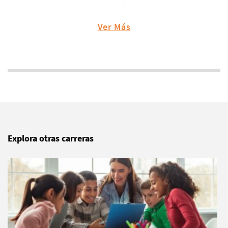
armonía a los espacios donde se interrelaciona con
otros y otras deliberando en territorios educativos
Ver Más
complejos en permanente cambio.
En el ámbito de su actuar pedagógico, construye sus
3
saberes desde las bases epistemológicas,
emocionales, cognitivas y sociales de la educación; se
desempeña desde una perspectiva crítica en
territorios educativos diversos, promoviendo
experiencias de enseñanza y de aprendizaje
mediadas, profundas y situadas para contextos
Explora otras carreras
inclusivos e integrales. En el ejercicio pedagógico
favorece la comprensión de la cultura educativa
escolar y establece relaciones comunitarias, con el
propósito de contribuir a la mejora de los procesos
formativos y ciudadanos desde una pedagogía
transformadora.
Como transformador de contextos, aplica criterios de
4