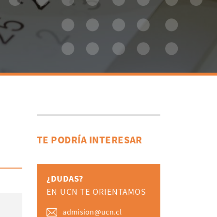
TE PODRÍA INTERESAR
¿DUDAS?
EN UCN TE ORIENTAMOS
admision@ucn.cl