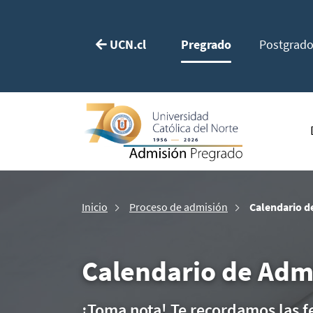
UCN.cl
Pregrado
Postgrad
Inicio
Proceso de admisión
Calendario d
Calendario de Adm
¡Toma nota! Te recordamos las f