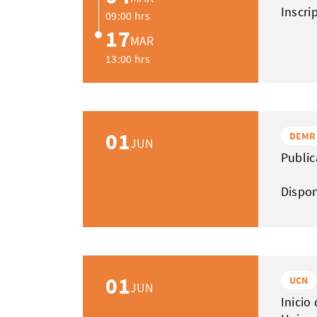
Inscri
09:00 hrs
17
MAR
13:00 hrs
01
DEMR
JUN
Public
Dispo
01
UCN
JUN
Inicio