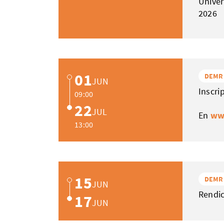
Univer
2026
01
DEMR
JUN
Inscri
09:00
22
JUL
En
ww
13:00
15
DEMR
JUN
Rendic
17
JUN