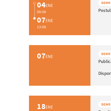
04
DEMR
ENE
Postul
09:00
07
ENE
13:00
07
DEMR
ENE
Public
Dispo
18
DEMR
ENE