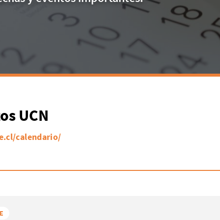
tos UCN
e.cl/calendario/
E