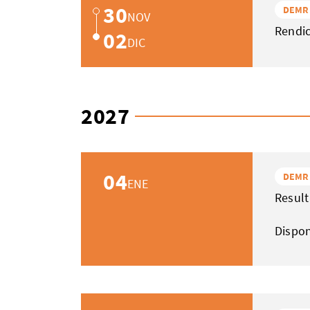
30
DEMR
NOV
Rendic
02
DIC
2027
04
DEMR
ENE
Result
Dispo