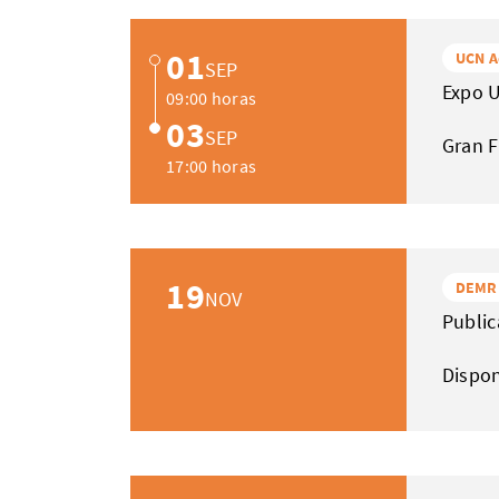
01
UCN A
SEP
Expo 
09:00 horas
03
SEP
Gran F
17:00 horas
19
DEMR
NOV
Public
Dispo