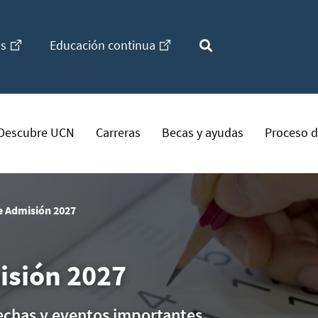
os
Educación continua
Descubre UCN
Carreras
Becas y ayudas
Proceso d
e Admisión 2027
isión 2027
echas y eventos importantes.