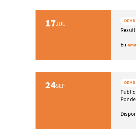
17
DEMR
JUL
Result
En
ww
24
DEMR
SEP
Public
Ponde
Dispo