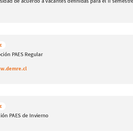
sidad de acuerdo a vacantes definidas para el II semestr
E
pción PAES Regular
w.demre.cl
E
ión PAES de Invierno