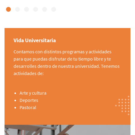
Vida Universitaria
Contamos con distintos programas y actividades
para que puedas disfrutar de tu tiempo libre y te
desarrolles dentro de nuestra universidad. Tenemos
actividades de:
Arte y cultura
Deportes
Pastoral