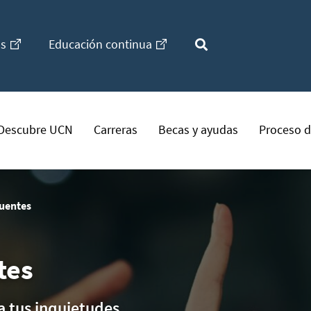
os
Educación continua
Descubre UCN
Carreras
Becas y ayudas
Proceso d
cuentes
tes
 tus inquietudes