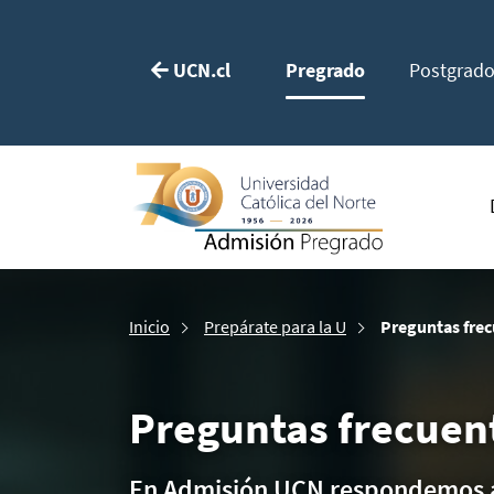
UCN.cl
Pregrado
Postgrad
Inicio
Prepárate para la U
Preguntas fre
Preguntas frecuen
En Admisión UCN respondemos a