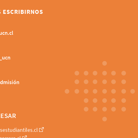
S
ESCRIBIRNOS
cn.cl
_ucn
dmisión
RESAR
sestudiantiles.cl