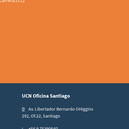
carrera.cl
UCN Oficina Santiago
Av. Libertador Bernardo OHiggins
292, Of.22, Santiago
+56 9 75390640