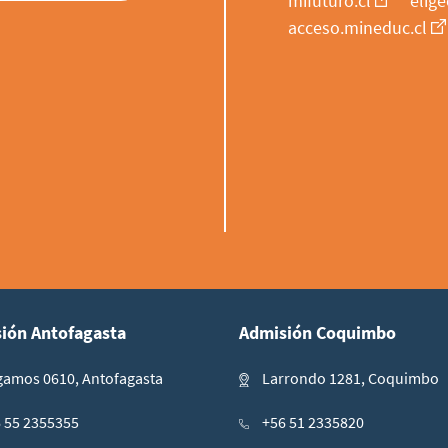
mifuturo.cl
elige
acceso.mineduc.cl
ión Antofagasta
Admisión Coquimbo
amos 0610, Antofagasta
Larrondo 1281, Coquimbo
 55 2355355
+56 51 2335820