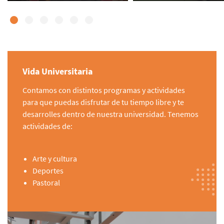
Vida Universitaria
Contamos con distintos programas y actividades
para que puedas disfrutar de tu tiempo libre y te
desarrolles dentro de nuestra universidad. Tenemos
actividades de:
Arte y cultura
Deportes
Pastoral