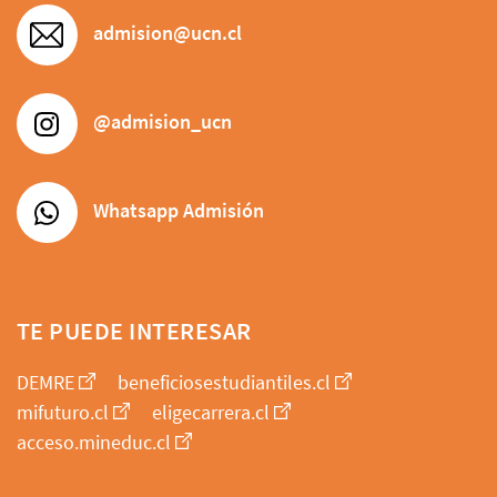
admision@ucn.cl
@admision_ucn
Whatsapp Admisión
TE PUEDE INTERESAR
DEMRE
beneficiosestudiantiles.cl
mifuturo.cl
eligecarrera.cl
acceso.mineduc.cl