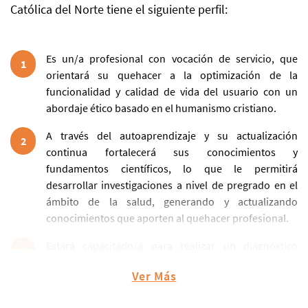
Católica del Norte tiene el siguiente perfil:
Es un/a profesional con vocación de servicio, que
1
orientará su quehacer a la optimización de la
funcionalidad y calidad de vida del usuario con un
abordaje ético basado en el humanismo cristiano.
A través del autoaprendizaje y su actualización
2
continua fortalecerá sus conocimientos y
fundamentos científicos, lo que le permitirá
desarrollar investigaciones a nivel de pregrado en el
ámbito de la salud, generando y actualizando
conocimientos que aporten al quehacer profesional.
Estará capacitado/a para realizar un diagnóstico
3
kinésico, considerando las alteraciones estructurales,
Ver Más
funcionales, entorno sociocultural y la participación
social de la persona, para otorgar una rehabilitación