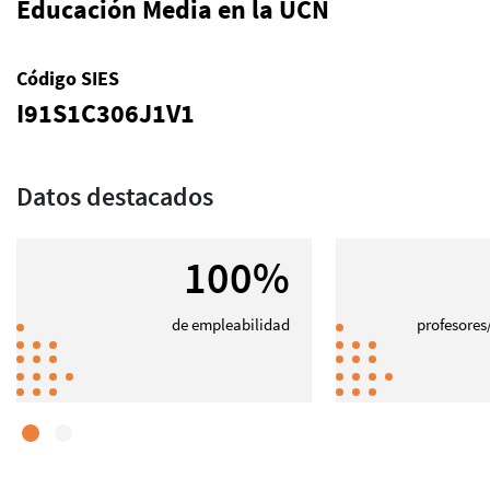
Educación Media en la UCN
Código SIES
I91S1C306J1V1
Datos destacados
100%
de empleabilidad
profesores