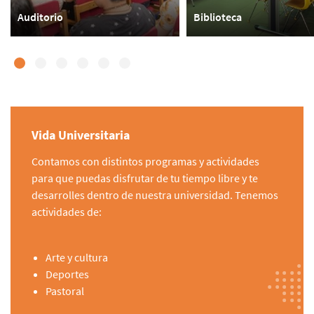
Auditorio
Biblioteca
Vida Universitaria
Contamos con distintos programas y actividades
para que puedas disfrutar de tu tiempo libre y te
desarrolles dentro de nuestra universidad. Tenemos
actividades de:
Arte y cultura
Deportes
Pastoral